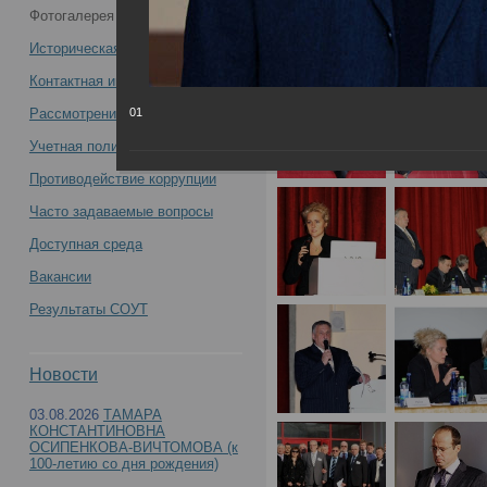
Фотогалерея
конференция "О проблемных вопросах
Историческая справка
организации производства судебно-
Контактная информация
Рассмотрение обращений
01
медицинских экспертиз" -
Учетная политика учреждения
Противодействие коррупции
Часто задаваемые вопросы
Всероссийская научно-практическая конферен
Доступная среда
Вакансии
производства судебно-медицинских экспертиз"
Результаты СОУТ
Новости
03.08.2026
ТАМАРА
КОНСТАНТИНОВНА
ОСИПЕНКОВА-ВИЧТОМОВА (к
100-летию со дня рождения)