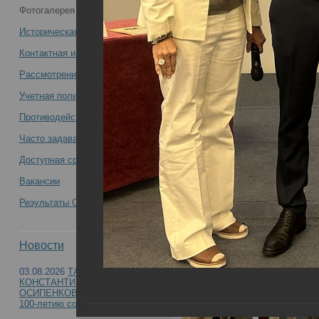
Фотогалерея
форума судебных экспертов-генетиков
Историческая справка
с международным участием
Контактная информация
Рассмотрение обращений
«Молекулярно-генетическая
Учетная политика учреждения
экспертиза – 2024» -
Противодействие коррупции
Часто задаваемые вопросы
Доступная среда
Вакансии
Итоги работы III Всероссийского форума суде
Результаты СОУТ
«Молекулярно-генетическая экспертиза – 202
Новости
03.08.2026
ТАМАРА
КОНСТАНТИНОВНА
ОСИПЕНКОВА-ВИЧТОМОВА (к
100-летию со дня рождения)