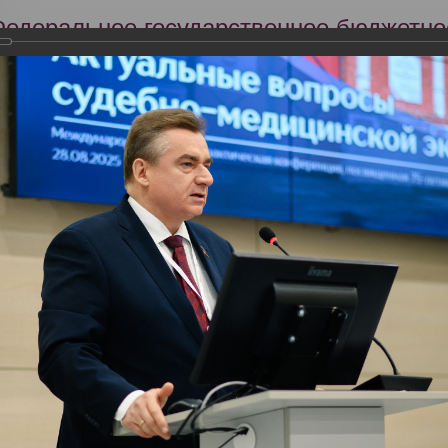
Федеральное государственное бюджетно
Российский центр судебно-медицинской 
Минздрава России
Сег
Научная деятельность
Экспертиза
Образование
трудников ФГБУ «РЦСМЭ» Минздрава России 28-29.08.2025 в междун
но-медицинской экспертизы», посвященной 75-летию Бюро судебно