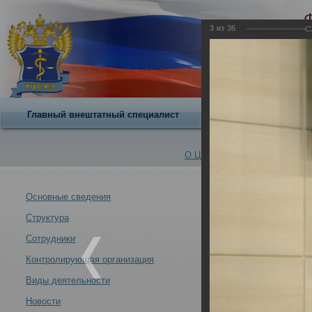
3
из
36
Главный внештатный специалист
О центре
О Центре -
Альбомы
Основные сведения
Структура
Об участии со
Новости -
вопросы судеб
Сотрудники
02.09.2025
Контролирующая организация
Виды деятельности
Новости
Об участии сотрудников ФГБУ «РЦСМЭ» Минздрава