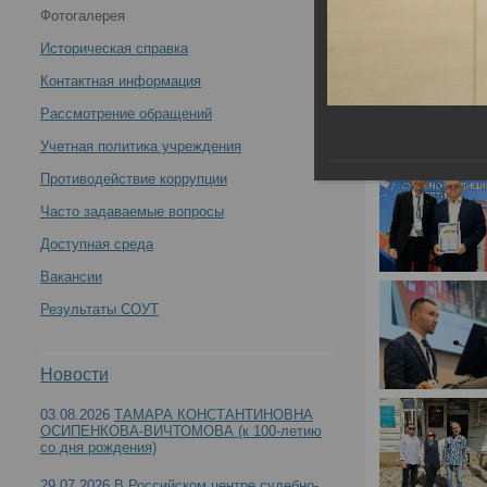
Фотогалерея
России 28-29.08.2025 в международной научно-
Историческая справка
практической конференции «Актуальные вопросы
Контактная информация
Рассмотрение обращений
судебно-медицинской экспертизы», посвященной 75-
Учетная политика учреждения
летию Бюро судебно-медицинской экспертизы
Противодействие коррупции
Часто задаваемые вопросы
Оренбургской области -
Доступная среда
Вакансии
Результаты СОУТ
Об участии сотрудников ФГБУ «РЦСМЭ» Минзд
Новости
вопросы судебно-медицинской экспертизы», п
03.08.2026
ТАМАРА КОНСТАНТИНОВНА
ОСИПЕНКОВА-ВИЧТОМОВА (к 100-летию
со дня рождения)
29.07.2026
В Российском центре судебно-