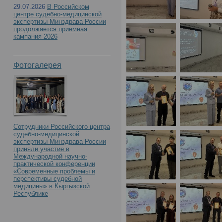
29.07.2026
В Российском
центре судебно-медицинской
экспертизы Минздрава России
продолжается приемная
кампания 2026
Фотогалерея
Сотрудники Российского центра
судебно-медицинской
экспертизы Минздрава России
приняли участие в
Международной научно-
практической конференции
«Современные проблемы и
перспективы судебной
медицины» в Кыргызской
Республике