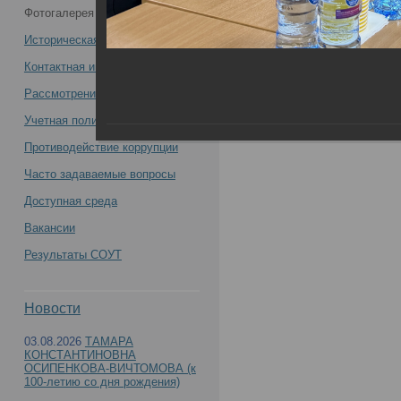
Фотогалерея
Минздрава России приняли участие в
Историческая справка
выездных рабочих совещаниях в
Контактная информация
Рассмотрение обращений
учреждениях Новосибирской области -
Учетная политика учреждения
Противодействие коррупции
Часто задаваемые вопросы
Сотрудники ФГБУ «РЦСМЭ» Минздрава России 
Доступная среда
Вакансии
учреждениях Новосибирской области
Результаты СОУТ
Новости
03.08.2026
ТАМАРА
КОНСТАНТИНОВНА
ОСИПЕНКОВА-ВИЧТОМОВА (к
100-летию со дня рождения)