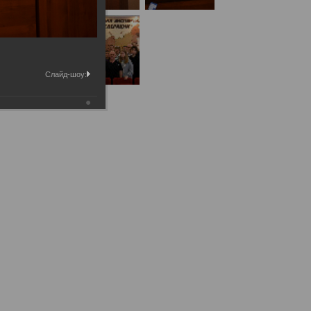
Слайд-шоу:
ытых дверей