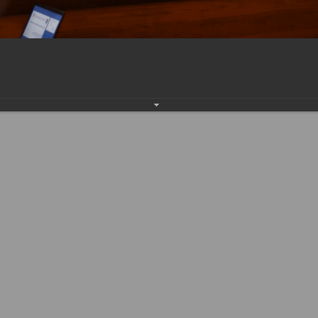
спертизы Минздрава России проведен День откр