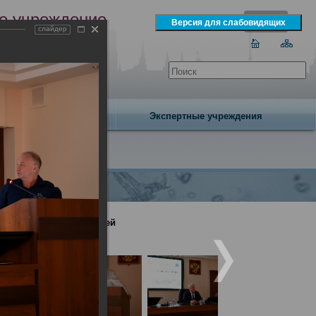
е учреждение
слайдер
экспертизы
одня 7 августа 2026 года
Издательство
Экспертные учреждения
ен День открытых дверей