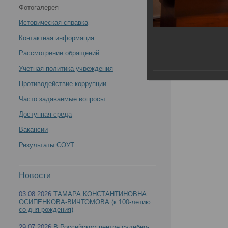
Фотогалерея
экспертизы Минздрава России проведен День
Историческая справка
открытых дверей -
Контактная информация
Рассмотрение обращений
Учетная политика учреждения
Противодействие коррупции
В Российском центре судебно-медицинской эк
Часто задаваемые вопросы
Доступная среда
Вакансии
Результаты СОУТ
Новости
03.08.2026
ТАМАРА КОНСТАНТИНОВНА
ОСИПЕНКОВА-ВИЧТОМОВА (к 100-летию
со дня рождения)
29.07.2026
В Российском центре судебно-