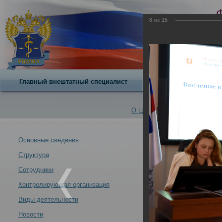
8
из
15
Главный внештатный специалист
О центре
О Центре -
Альбомы
Основные сведения
Структура
В Российском 
Новости -
01.06.2026
Сотрудники
Контролирующая организация
Виды деятельности
Новости
В Российском центре судебно-медицинской