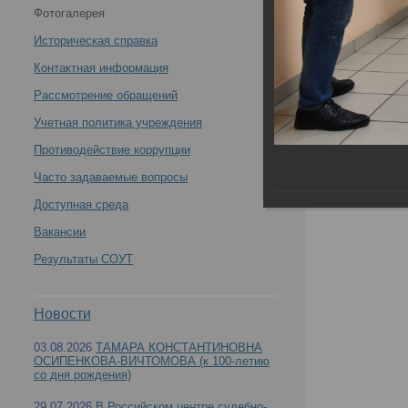
Фотогалерея
экспертизы Минздрава России проведен День
Историческая справка
открытых дверей -
Контактная информация
Рассмотрение обращений
Учетная политика учреждения
Противодействие коррупции
В Российском центре судебно-медицинской эк
Часто задаваемые вопросы
Доступная среда
Вакансии
Результаты СОУТ
Новости
03.08.2026
ТАМАРА КОНСТАНТИНОВНА
ОСИПЕНКОВА-ВИЧТОМОВА (к 100-летию
со дня рождения)
29.07.2026
В Российском центре судебно-