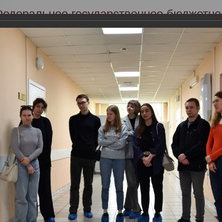
Федеральное государственное бюджетно
Российский центр судебно-медицинской 
Минздрава России
Сег
Научная деятельность
Экспертиза
Образование
центре судебно-медицинской экспертизы Минздрава России провед