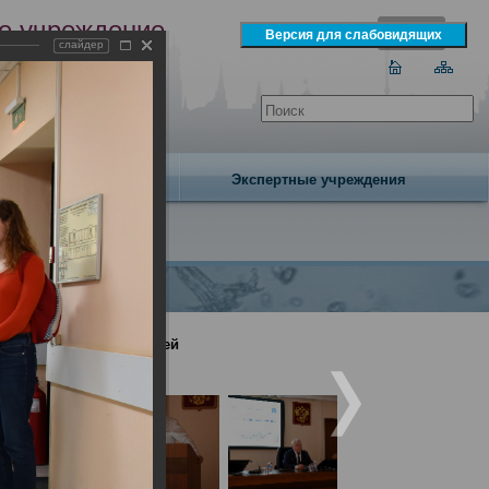
е учреждение
слайдер
экспертизы
одня 7 августа 2026 года
Издательство
Экспертные учреждения
ен День открытых дверей