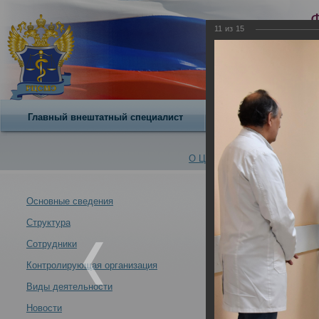
11
из
15
Главный внештатный специалист
О центре
О Центре -
Альбомы
Основные сведения
Структура
В Российском 
Новости -
01.06.2026
Сотрудники
Контролирующая организация
Виды деятельности
Новости
В Российском центре судебно-медицинской