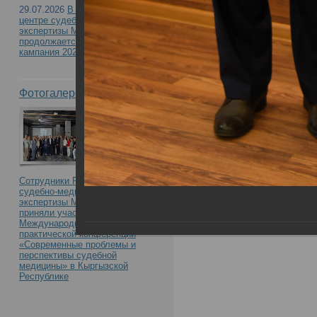
29.07.2026
В Российском
центре судебно-медицинской
экспертизы Минздрава России
продолжается приемная
кампания 2026
Фотогалерея
Сотрудники Российского центра
судебно-медицинской
экспертизы Минздрава России
приняли участие в
Международной научно-
практической конференции
«Современные проблемы и
перспективы судебной
медицины» в Кыргызской
Республике