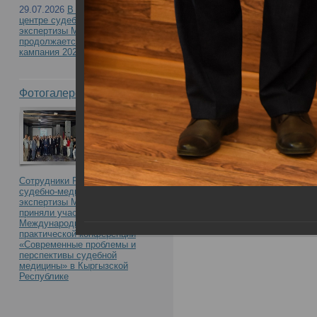
29.07.2026
В Российском
центре судебно-медицинской
экспертизы Минздрава России
продолжается приемная
кампания 2026
Фотогалерея
Сотрудники Российского центра
судебно-медицинской
экспертизы Минздрава России
приняли участие в
Международной научно-
практической конференции
«Современные проблемы и
перспективы судебной
медицины» в Кыргызской
Республике