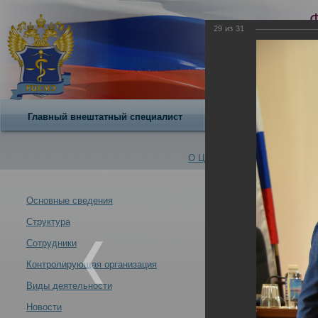
29
из
31
Главный внештатный специалист
О центре
О Центре -
Альбомы
Основные сведения
Структура
В Российском 
Новости -
медицинского 
Сотрудники
19.06.2026
Контролирующая организация
Виды деятельности
Новости
В Российском центре судебно-медицинской