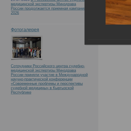
медицинской экспертизы Минздрава
России продолжается приемная кампания
2026
Фотогалерея
Сотрудники Российского центра судебно-
медицинской экспертизы Минздрава
России приняли участие в Международной
научно-практической конференции
«Современные проблемы и перспективы
судебной медицины» в Кыргызской
Республике