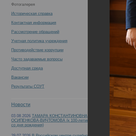
Фотогалерея
экспертизы Минздрава России проведено
Историческая справка
торжественное мероприятие, посвященное Дню
Контактная информация
Рассмотрение обращений
медицинского работника -
Учетная политика учреждения
Противодействие коррупции
Часто задаваемые вопросы
В Российском центре судебно-медицинской э
Доступная среда
Вакансии
медицинского работника
Результаты СОУТ
Новости
03.08.2026
ТАМАРА КОНСТАНТИНОВНА
ОСИПЕНКОВА-ВИЧТОМОВА (к 100-летию
со дня рождения)
29.07.2026
В Российском центре судебно-