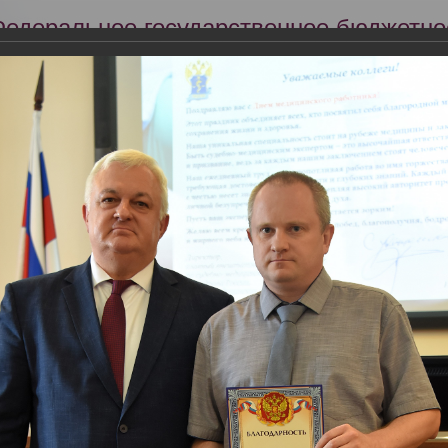
Федеральное государственное бюджетно
Российский центр судебно-медицинской 
Минздрава России
Сег
Научная деятельность
Экспертиза
Образование
центре судебно-медицинской экспертизы Минздрава России провед
работника