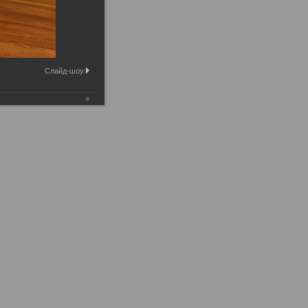
Слайд-шоу: