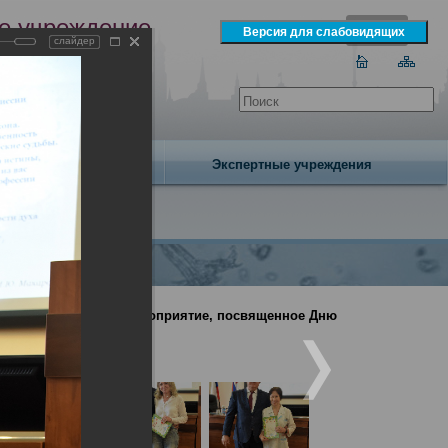
е учреждение
слайдер
экспертизы
одня 8 августа 2026 года
Издательство
Экспертные учреждения
ено торжественное мероприятие, посвященное Дню