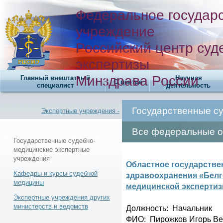
Федеральное государ
учреждение
Российский центр суд
экспертизы
Минздрава России
Главный внештатный
Научная
О центре
специалист
деятельность
Государственные с
Экспертные учреждения -
Все федеральные о
Государственные судебно-
медицинские экспертные
учреждения
Новости -
Областное государстве
Кафедры и курсы судебной
здравоохранения «Белг
медицины
медицинской эксперти
Экспертные учреждения других
министерств и ведомств
Должность: Начальник
Телефонный справочник -
ФИО: Пирожков Игорь В