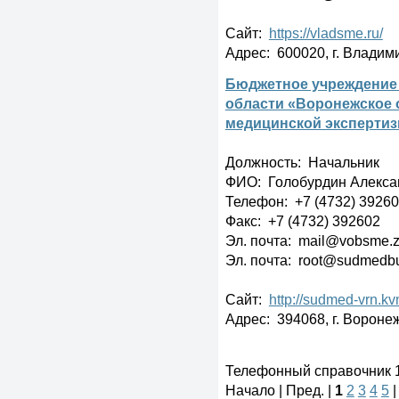
Сайт:
https://vladsme.ru/
Адрес: 600020, г. Владим
Бюджетное учреждение
области «Воронежское 
медицинской эксперти
Должность: Начальник
ФИО: Голобурдин Алекса
Телефон: +7 (4732) 3926
Факс: +7 (4732) 392602
Эл. почта: mail@vobsme.z
Эл. почта: root@sudmedbu
Сайт:
http://sudmed-vrn.kvm
Адрес: 394068, г. Воронеж
Телефонный справочник 1 
Начало | Пред. |
1
2
3
4
5