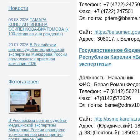
Телефон: +7 (4722) 2475
Новости
Факс: +7 (4722) 247501
Эл. почта: priem@bbsme.
03.08.2026
ТАМАРА
КОНСТАНТИНОВНА
Государственные судебно-
ОСИПЕНКОВА-ВИЧТОМОВА (к
Сайт:
https://belsumed.gos
100-летию со дня рождения)
Адрес: 308017, г. Белгород
медицинские экспертные учреждения -
29.07.2026
В Российском
Государственное бюдже
центре судебно-медицинской
экспертизы Минздрава России
Республики Карелия «
продолжается приемная
экспертизы»
кампания 2026
Должность: Начальник
Фотогалерея
ФИО: Берая Роман Федо
Телефон: +7 (8142) 5622
Факс: +7(8142)572026
Эл. почта: bsme@zdrav10
Сайт:
http://bsme.karelia.ru
В Российском центре судебно-
Адрес: (Юридический): 185
медицинской экспертизы
Минздрава России проведено
д. 38; (Почтовый): 185031,
торжественное мероприятие,
посвященное Дню