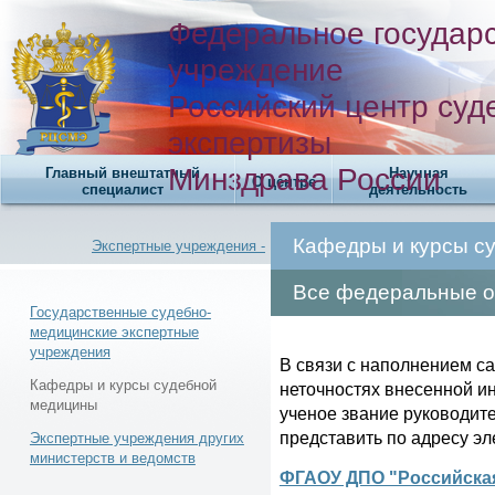
Федеральное государ
учреждение
Российский центр суд
экспертизы
Минздрава России
Главный внештатный
Научная
О центре
специалист
деятельность
Кафедры и курсы с
Экспертные учреждения -
Все федеральные о
Государственные судебно-
медицинские экспертные
учреждения
Новости -
В связи с наполнением с
Кафедры и курсы судебной
неточностях внесенной и
медицины
ученое звание руководит
представить по адресу э
Экспертные учреждения других
министерств и ведомств
ФГАОУ ДПО "Российска
Телефонный справочник -