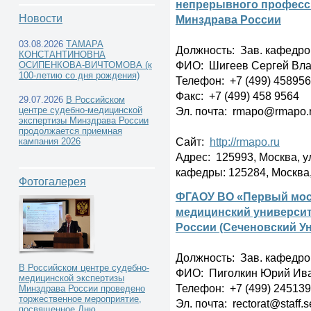
непрерывного професс
Новости
Минздрава России
03.08.2026
ТАМАРА
Должность: Зав. кафедр
КОНСТАНТИНОВНА
ФИО: Шигеев Сергей Вл
Учреждения высшего
ОСИПЕНКОВА-ВИЧТОМОВА (к
100-летию со дня рождения)
Телефон: +7 (499) 458956
профессионального образования -
Факс: +7 (499) 458 9564
29.07.2026
В Российском
Эл. почта: rmapo@rmapo.
центре судебно-медицинской
экспертизы Минздрава России
кафедры и курсы судебной медицины -
продолжается приемная
Сайт:
http://rmapo.ru
кампания 2026
Адрес: 125993, Москва, ул
кафедры: 125284, Москва,
Фотогалерея
ФГАОУ ВО «Первый мос
медицинский университ
России (Сеченовский У
Должность: Зав. кафедр
В Российском центре судебно-
ФИО: Пиголкин Юрий Ив
медицинской экспертизы
Телефон: +7 (499) 24513
Минздрава России проведено
торжественное мероприятие,
Эл. почта: rectorat@staff.
посвященное Дню