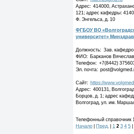
Адрес: 414000, Астраханск
121; адрес кафедры: 41402
Ф. Энгельса, д. 10
ФГБОУ ВО «Волгоградс
университет» Минздрав
Должность: Зав. кафедр
ФИО: Барканов Вячеслав
Телефон: +7(8442) 37560
Эл. почта: post@volgmed.r
Сайт:
https://www.volgmed
Адрес: 400131, Волгоградс
Борцов, д. 1; адрес кафед
Волгоград, ул. им. Маршал
Телефонный справочник 11
Начало
|
Пред.
|
1
2
3
4
5