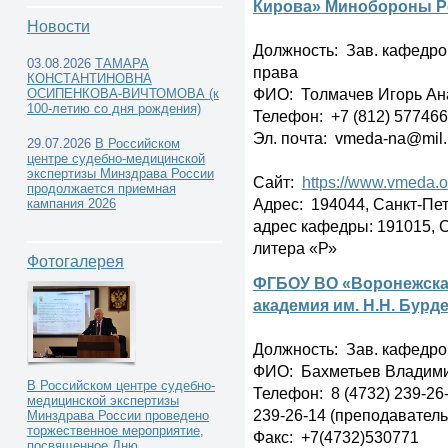
Кирова» Минобороны Р
Новости
Должность: Зав. кафедро
03.08.2026
ТАМАРА
права
КОНСТАНТИНОВНА
ФИО: Толмачев Игорь Ан
Учреждения высшего
ОСИПЕНКОВА-ВИЧТОМОВА (к
100-летию со дня рождения)
Телефон: +7 (812) 577466
профессионального образования -
Эл. почта: vmeda-na@mil.
29.07.2026
В Российском
центре судебно-медицинской
экспертизы Минздрава России
кафедры и курсы судебной медицины -
Сайт:
https://www.vmeda.o
продолжается приемная
Адрес: 194044, Санкт-Пет
кампания 2026
адрес кафедры: 191015, С
литера «Р»
Фотогалерея
ФГБОУ ВО «Воронежска
академия им. Н.Н. Бурд
Должность: Зав. кафедр
ФИО: Бахметьев Владим
В Российском центре судебно-
Телефон: 8 (4732) 239-26
медицинской экспертизы
239-26-14 (преподаватель
Минздрава России проведено
торжественное мероприятие,
Факс: +7(4732)530771
посвященное Дню