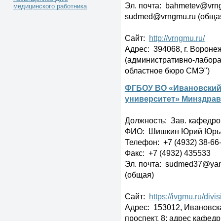
Эл. почта: bahmetev@vrn
медицинского работника
sudmed@vrngmu.ru (обща
Сайт:
http://vrngmu.ru/
Адрес: 394068, г. Вороне
(административно-лабор
областное бюро СМЭ")
ФГБОУ ВО «Ивановский
университет» Минздрав
Должность: Зав. кафедро
ФИО: Шишкин Юрий Юрь
Телефон: +7 (4932) 38-66
Факс: +7 (4932) 435533
Эл. почта: sudmed37@yan
(общая)
Сайт:
https://ivgmu.ru/divi
Адрес: 153012, Ивановска
проспект, 8; адрес кафедр