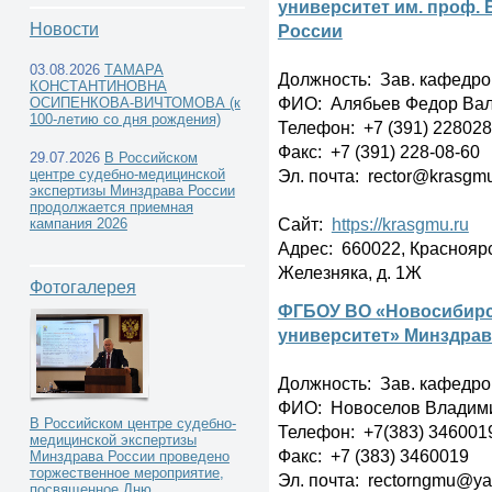
университет им. проф. 
Новости
России
03.08.2026
ТАМАРА
Должность: Зав. кафедр
КОНСТАНТИНОВНА
ФИО: Алябьев Федор Ва
Учреждения высшего
ОСИПЕНКОВА-ВИЧТОМОВА (к
100-летию со дня рождения)
Телефон: +7 (391) 228028
профессионального образования -
Факс: +7 (391) 228-08-60
29.07.2026
В Российском
Эл. почта: rector@krasgmu.
центре судебно-медицинской
экспертизы Минздрава России
кафедры и курсы судебной медицины -
продолжается приемная
Сайт:
https://krasgmu.ru
кампания 2026
Адрес: 660022, Красноярск
Железняка, д. 1Ж
Фотогалерея
ФГБОУ ВО «Новосибирс
университет» Минздрав
Должность: Зав. кафедр
ФИО: Новоселов Владим
В Российском центре судебно-
Телефон: +7(383) 346001
медицинской экспертизы
Факс: +7 (383) 3460019
Минздрава России проведено
торжественное мероприятие,
Эл. почта: rectorngmu@ya
посвященное Дню