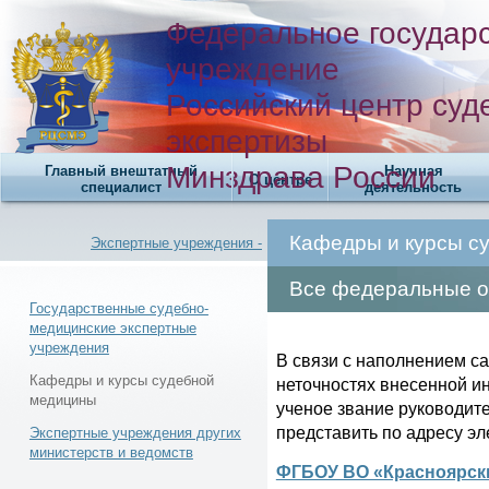
Федеральное государ
учреждение
Российский центр суд
экспертизы
Минздрава России
Главный внештатный
Научная
О центре
специалист
деятельность
Кафедры и курсы с
Экспертные учреждения -
Все федеральные о
Государственные судебно-
медицинские экспертные
учреждения
Новости -
В связи с наполнением с
Кафедры и курсы судебной
неточностях внесенной и
медицины
ученое звание руководит
представить по адресу э
Экспертные учреждения других
министерств и ведомств
ФГБОУ ВО «Красноярск
Телефонный справочник -