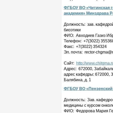
ФГБОУ ВО «Читинская г
академия» Минздрава Р
Должность: зав. кафедро
биоэтики
ФИО: Авходиев Газиз Иб
Телефон: +7(3022) 35536
Факс: +7(3022) 354324
Эл. почта: rector-chgma@m
Сайт:
http://www.chitgma.r
Адрес: 672000, Забайкальск
адрес кафедры: 672000, За
Балябина, д. 1
ФГБОУ ВО «Пензенский
Должность: Зав. кафедро
медицины с курсом онкол
ФИО: Федорова Мария Г