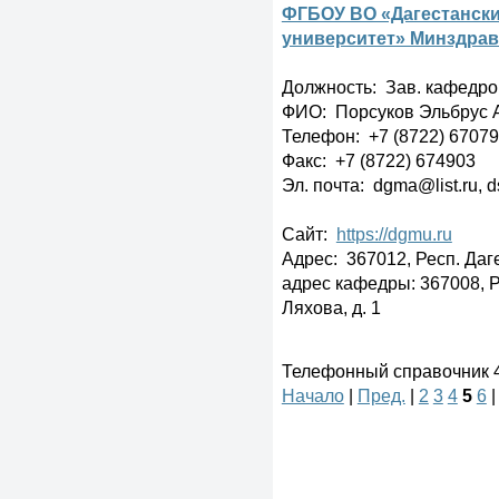
ФГБОУ ВО «Дагестанск
университет» Минздрав
Должность: Зав. кафедр
ФИО: Порсуков Эльбрус 
Телефон: +7 (8722) 6707
Факс: +7 (8722) 674903
Эл. почта: dgma@list.ru,
Сайт:
https://dgmu.ru
Адрес: 367012, Респ. Даге
адрес кафедры: 367008, Ре
Ляхова, д. 1
Телефонный справочник 41
Начало
|
Пред.
|
2
3
4
5
6