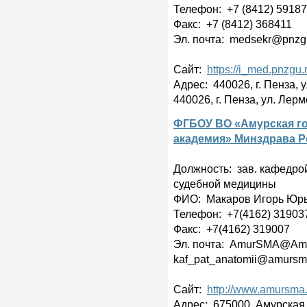
Телефон: +7 (8412) 5918
Факс: +7 (8412) 368411
Эл. почта: medsekr@pnzgu
Сайт:
https://i_med.pnzgu.
Адрес: 440026, г. Пенза, 
440026, г. Пенза, ул. Лермо
ФГБОУ ВО «Амурская г
академия» Минздрава Р
Должность: зав. кафедро
судебной медицины
ФИО: Макаров Игорь Юр
Телефон: +7(4162) 31903
Факс: +7(4162) 319007
Эл. почта: AmurSMA@Am
kaf_pat_anatomii@amursm
Сайт:
http://www.amursma.
Адрес: 675000, Амурская о