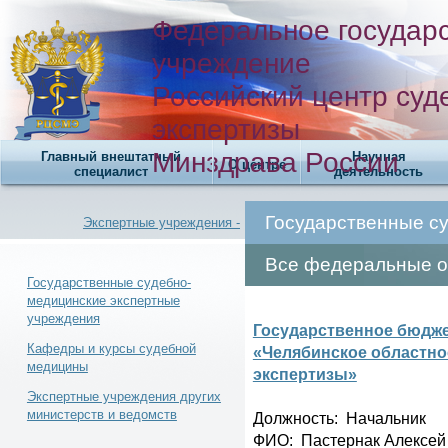
Федеральное государ
учреждение
Российский центр суд
экспертизы
Минздрава России
Главный внештатный
Научная
О центре
специалист
деятельность
Государственные с
Экспертные учреждения -
Все федеральные о
Государственные судебно-
медицинские экспертные
учреждения
Новости -
Государственное бюдже
Кафедры и курсы судебной
«Челябинское областно
медицины
экспертизы»
Экспертные учреждения других
министерств и ведомств
Должность: Начальник
Телефонный справочник -
ФИО: Пастернак Алексей