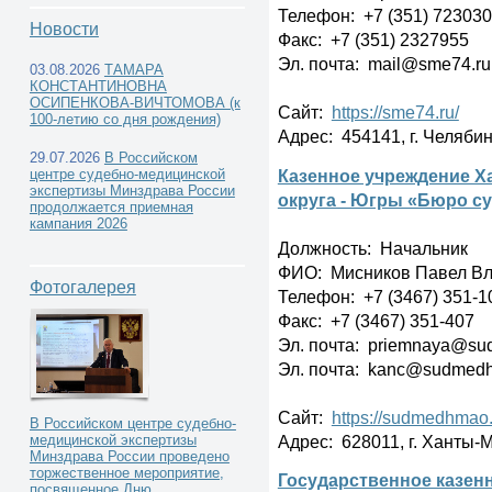
Телефон: +7 (351) 72303
Новости
Факс: +7 (351) 2327955
Эл. почта: mail@sme74.r
03.08.2026
ТАМАРА
КОНСТАНТИНОВНА
Государственные судебно-
ОСИПЕНКОВА-ВИЧТОМОВА (к
Сайт:
https://sme74.ru/
100-летию со дня рождения)
Адрес: 454141, г. Челябин
медицинские экспертные учреждения -
29.07.2026
В Российском
Казенное учреждение Х
центре судебно-медицинской
экспертизы Минздрава России
округа - Югры «Бюро с
продолжается приемная
кампания 2026
Должность: Начальник
ФИО: Мисников Павел В
Фотогалерея
Телефон: +7 (3467) 351-1
Факс: +7 (3467) 351-407
Эл. почта: priemnaya@su
Эл. почта: kanc@sudmed
Сайт:
https://sudmedhmao.
В Российском центре судебно-
Адрес: 628011, г. Ханты-М
медицинской экспертизы
Минздрава России проведено
торжественное мероприятие,
Государственное казен
посвященное Дню