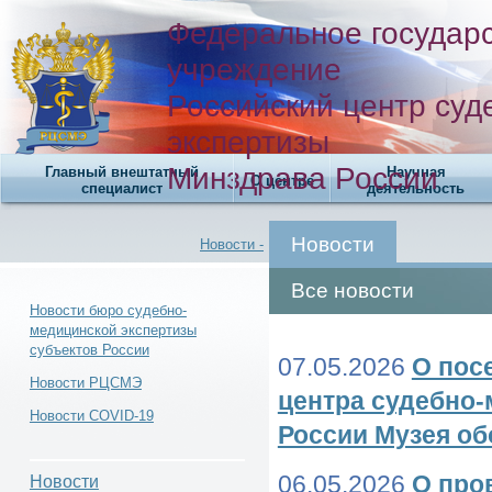
Федеральное государ
учреждение
Российский центр суд
экспертизы
Минздрава России
Главный внештатный
Научная
О центре
специалист
деятельность
Новости
Новости -
Все новости
Новости бюро судебно-
медицинской экспертизы
субъектов России
Новости -
07.05.2026
О пос
Новости РЦСМЭ
центра судебно
Новости COVID-19
России Музея о
Новости -
06.05.2026
О про
Новости