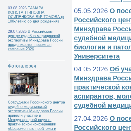
03.08.2026
ТАМАРА
05.05.2026
О пос
КОНСТАНТИНОВНА
ОСИПЕНКОВА-ВИЧТОМОВА (к
Российского цен
100-летию со дня рождения)
Минздрава Росс
29.07.2026
В Российском
центре судебно-медицинской
судебной медици
экспертизы Минздрава России
продолжается приемная
биологии и пато
кампания 2026
Университета
Фотогалерея
04.05.2026
Об уч
Минздрава России
практической ко
аспирантов, мо
Сотрудники Российского центра
судебной медиц
судебно-медицинской
экспертизы Минздрава России
приняли участие в
27.04.2026
О пос
Международной научно-
практической конференции
Российского цен
«Современные проблемы и