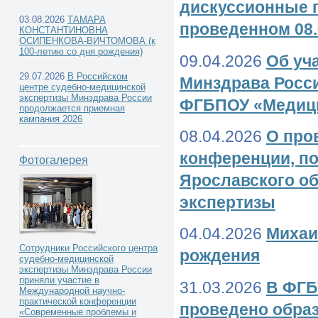
дискуссионные 
03.08.2026
ТАМАРА
проведенном 08.
КОНСТАНТИНОВНА
ОСИПЕНКОВА-ВИЧТОМОВА (к
100-летию со дня рождения)
09.04.2026
Об уч
29.07.2026
В Российском
Минздрава Росси
центре судебно-медицинской
экспертизы Минздрава России
ФГБПОУ «Медици
продолжается приемная
кампания 2026
08.04.2026
О про
конференции, п
Фотогалерея
Ярославского о
экспертизы
04.04.2026
Михаи
Сотрудники Российского центра
рождения
судебно-медицинской
экспертизы Минздрава России
приняли участие в
31.03.2026
В ФГБ
Международной научно-
практической конференции
проведено обра
«Современные проблемы и