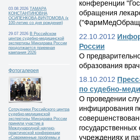
конференции "Гос
03.08.2026
ТАМАРА
обращения лекарс
КОНСТАНТИНОВНА
ОСИПЕНКОВА-ВИЧТОМОВА (к
("ФармМедОбраще
100-летию со дня рождения)
29.07.2026
В Российском
22.10.2012
Инфор
центре судебно-медицинской
экспертизы Минздрава России
России
продолжается приемная
кампания 2026
О предварительн
образования врач
Фотогалерея
18.10.2012
Пресс
по судебно-меди
О проведении сл
инфицирования пе
Сотрудники Российского центра
судебно-медицинской
совершенствован
экспертизы Минздрава России
приняли участие в
государственных 
Международной научно-
практической конференции
учреждениях и па
«Современные проблемы и