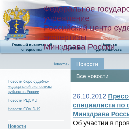
Федеральное государ
учреждение
Российский центр суд
экспертизы
Минздрава России
Главный внештатный
Научная
О центре
специалист
деятельность
Новости
Новости -
Все новости
Новости бюро судебно-
медицинской экспертизы
субъектов России
Новости -
26.10.2012
Пресс
Новости РЦСМЭ
специалиста по 
Новости COVID-19
Минздрава Росс
Об участии в про
Новости -
Новости