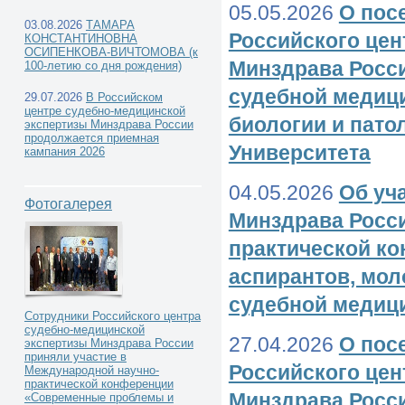
05.05.2026
О пос
03.08.2026
ТАМАРА
Российского цен
КОНСТАНТИНОВНА
ОСИПЕНКОВА-ВИЧТОМОВА (к
Минздрава Росс
100-летию со дня рождения)
судебной медици
29.07.2026
В Российском
центре судебно-медицинской
биологии и пато
экспертизы Минздрава России
продолжается приемная
Университета
кампания 2026
04.05.2026
Об уч
Фотогалерея
Минздрава России
практической ко
аспирантов, мо
судебной медиц
Сотрудники Российского центра
судебно-медицинской
27.04.2026
О пос
экспертизы Минздрава России
приняли участие в
Российского цен
Международной научно-
практической конференции
Минздрава Росс
«Современные проблемы и