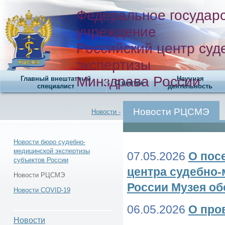
Федеральное государ
учреждение
Российский центр суд
экспертизы
Минздрава России
Главный внештатный
Научная
О центре
специалист
деятельность
Новости РЦСМЭ
Новости -
Новости бюро судебно-
медицинской экспертизы
07.05.2026
О пос
субъектов России
Новости -
центра судебно
Новости РЦСМЭ
России Музея о
Новости COVID-19
06.05.2026
О про
Новости РЦСМЭ -
Новости