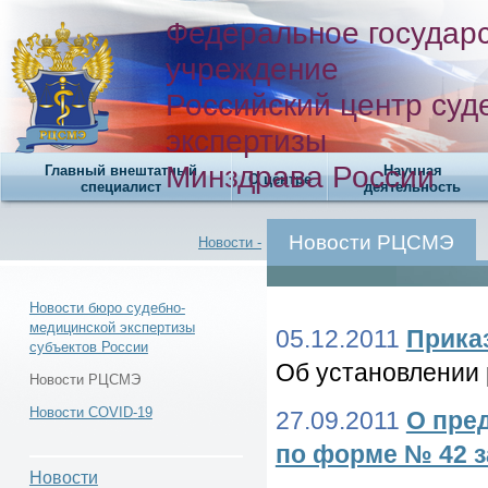
Федеральное государ
учреждение
Российский центр суд
экспертизы
Минздрава России
Главный внештатный
Научная
О центре
специалист
деятельность
Новости РЦСМЭ
Новости -
Новости бюро судебно-
медицинской экспертизы
05.12.2011
Приказ
субъектов России
Новости -
Об установлении 
Новости РЦСМЭ
Новости COVID-19
27.09.2011
О пре
по форме № 42 за
Новости РЦСМЭ -
Новости