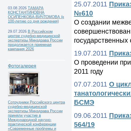
25.07.2011
Приказ
03.08.2026
ТАМАРА
№610
КОНСТАНТИНОВНА
ОСИПЕНКОВА-ВИЧТОМОВА (к
О создании межве
100-летию со дня рождения)
совершенствован
29.07.2026
В Российском
центре судебно-медицинской
государственных 
экспертизы Минздрава России
продолжается приемная
кампания 2026
19.07.2011
Приказ
О проведении при
Фотогалерея
2011 году
07.07.2011
О цик
танатологически
БСМЭ
Сотрудники Российского центра
судебно-медицинской
экспертизы Минздрава России
09.06.2011
Приказ
приняли участие в
Международной научно-
564/19
практической конференции
«Современные проблемы и