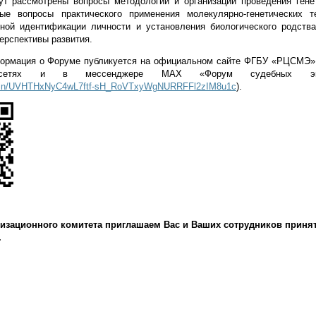
т рассмотрены вопросы методологии и организации проведения генет
ые вопросы практического применения молекулярно-генетических т
тной идентификации личности и установления биологического родства
ерспективы развития.
ормация о Форуме публикуется на официальном сайте ФГБУ «РЦСМЭ»
 сетях и в мессенджере МАХ «Форум судебных экспер
/join/UVHTHxNyC4wL7ftf-sH_RoVTxyWgNURRFFl2zIM8u1c
).
изационного комитета приглашаем Вас и Ваших сотрудников принят
.