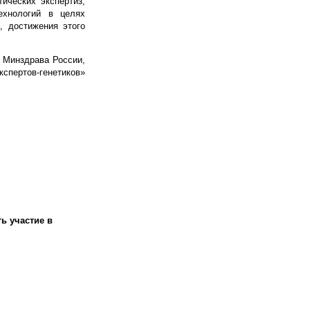
ических экспертиз,
ехнологий в целях
, достижения этого
 Минздрава России,
тов-генетиков»
ь участие в