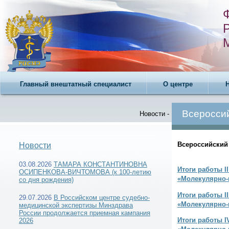
Главный внештатный специалист
О центре
Всероссий
Новости -
Всероссийский
Новости
03.08.2026
ТАМАРА КОНСТАНТИНОВНА
Итоги работы
I
ОСИПЕНКОВА-ВИЧТОМОВА (к 100-летию
«Молекулярно-г
со дня рождения)
Итоги работы
I
29.07.2026
В Российском центре судебно-
«Молекулярно-г
медицинской экспертизы Минздрава
России продолжается приемная кампания
Итоги работы
I
2026