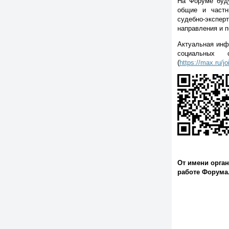
На Форуме буду
общие и частн
судебно-экспер
направления и п
Актуальная инф
социальных
(
https://max.ru
От имени орган
работе Форума