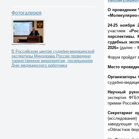
«Молекулярно-г
О проведении
Фотогалерея
«Молекулярно-г
24-25 ноября 
участием
«Ро
перспективы. 
судебных эксп
2026»
(далее – 
В Российском центре судебно-медицинской
экспертизы Минздрава России проведено
Форум пройдет 
торжественное мероприятие, посвященное
Дню медицинского работника
Место проведе
Организаторы
судебно-медици
Научный рук
экспертиз ФГБ
премии Российс
Секретариат о
(исследовани
заведующая от
«Областное бюро