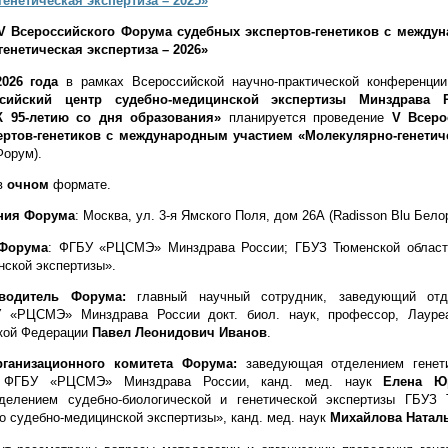
енетическая экспертиза – 2025»
V
Всероссийского Форума судебных экспертов-генетиков с между
енетическая экспертиза – 2026»
2026 года
в рамках Всероссийской научно-практической конференц
ссийский центр судебно-медицинской экспертизы Минздрава 
К 95-летию со дня образования»
планируется проведение
V
Всеро
ертов-генетиков с международным участием «Молекулярно-генетиче
Форум)
.
в
очном
формате.
ния Форума
: Москва, ул. 3-я Ямского Поля, дом 26А (Radisson Blu Бело
 Форума
: ФГБУ «РЦСМЭ» Минздрава России; ГБУЗ Тюменской област
нской экспертизы».
оводитель Форума:
главный научный сотрудник, заведующий отд
У «РЦСМЭ» Минздрава России докт. биол. наук, профессор, Лауреа
кой Федерации
Павел Леонидович Иванов
.
рганизационного комитета Форума:
заведующая отделением генети
я) ФГБУ «РЦСМЭ» Минздрава России, канд. мед. наук
Елена Ю
делением судебно-биологической и генетической экспертизы ГБУЗ 
 судебно-медицинской экспертизы», канд. мед. наук
Михайлова Натал