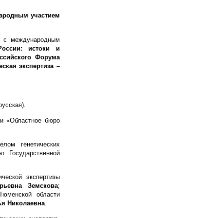
народным участием
ии с международным
России: истоки и
ссийского Форума
ская экспертиза –
русская).
и «Областное бюро
елом генетических
т Государственной
ческой экспертизы
рьевна Земскова
;
Тюменской области
ья Николаевна
.