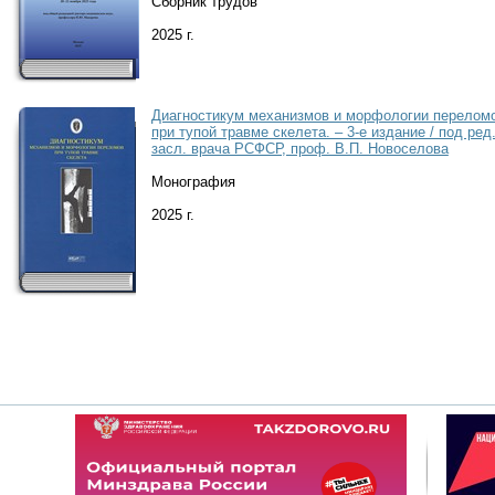
Сборник трудов
2025 г.
Диагностикум механизмов и морфологии перелом
при тупой травме скелета. – 3-е издание / под ред
засл. врача РСФСР, проф. В.П. Новоселова
Монография
2025 г.