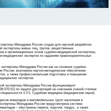
спертизы Минздрава России создан для научной разработки
й экспертизы живых лиц, трупов, вещественных
иза и организационных основ судебно-медицинской экспертизы,
но-медицинских экспертиз по заданиям правоохранительных
 экспертизы Минздрава России как на головное судебно-
ие России, возложено научно-методическое обеспечение
тиз, а также профессиональная подготовка и повышение
едицинских экспертов.
кой экспертизы Минздрава России функционирует
08.070.01) по защите диссертаций на соискание ученой степени
специальности 3.3.5. Судебная медицина (медицинские науки).
ересов инвалидов и маломобильных групп населения в
экспертизы Минздрава России предусмотрена система
инвалидов – обустроены перила, поручни, пандус, а также