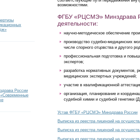
соответствующие пути передвижения внутр
возможностями.
ФГБУ «РЦСМЭ» Минздрава Р
пертизы
деятельности:
икационных
дж»
научно-методическое обеспечение прои
производство судебно-медицинских мол
числе спорного отцовства и другого ро
профессиональная подготовка и повыш
экспертов;
разработка нормативных документов, 
медицинских экспертных учреждений;
участие в квалификационной аттестаци
нздрава России
организация, планирование и координа
и «Современные
судебной химии и судебной генетики (
ке
Устав ФГБУ «РЦСМЭ» Минздрава России
Выписка из реестра лицензий на осущест
Выписка из реестра лицензий на осущест
Выписка из реестра лицензий на осуществ