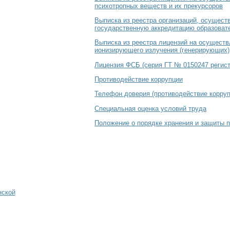
психотропных веществ и их прекурсоров
Выписка из реестра организаций, осуще
государственную аккредитацию образова
Выписка из реестра лицензий на осуществ
ионизирующего излучения (генерирующих)
Лицензия ФСБ (серия ГТ № 0150247 регист
Противодействие коррупции
Телефон доверия (противодействие корруп
Специальная оценка условий труда
Положение о порядке хранения и защиты 
нской