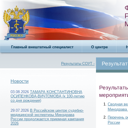
Главный внештатный специалист
О центре
Результа
Результаты СОУТ -
Новости
Результаты
03.08.2026
ТАМАРА КОНСТАНТИНОВНА
Новости -
мероприяти
ОСИПЕНКОВА-ВИЧТОМОВА (к 100-летию
со дня рождения)
Сводная ве
Минздрава 
29.07.2026
В Российском центре судебно-
медицинской экспертизы Минздрава
Перечень 
России продолжается приемная кампания
России
2026