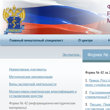
Главный внештатный специалист
О центре
Форма № 
Экспертиза -
Нормативные документы
Форма № 42 за 
Методические рекомендации
1.
Приказ Росст
Новости -
Виды экспертной деятельности
бюро судебно-ме
Молекулярно-генетическая идентификация и
2.
Распоряжение
установление родства
утвержденный Р
Форма № 42 (информационно-методические
3.
Письмо Перв
материалы)
составления св