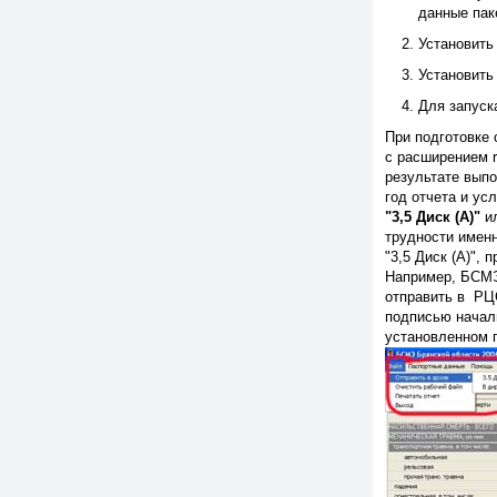
данные пак
Установить
Установит
Для запуск
При подготовке
с расширением r
результате вып
год отчета и у
"3,5 Диск (А)"
ил
трудности именн
"3,5 Диск (А)",
Например, БСМЭ 
отправить в РЦ
подписью начал
установленном 