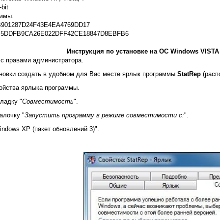
bit
ммы:
901287D24F43E4EA4769DD17
B5DDFB9CA26E022DFF42CE18847D8EBFB6
Инструкция по установке на ОС Windows VISTA 32
 с правами администратора.
новки создать в удобном для Вас месте ярлык программы
StatRep
(расп
ойства ярлыка программы.
ладку "
Совместимость
".
алочку "
Запустить программу в режиме совместимости с:
".
indows XP (пакет обновлений 3)".