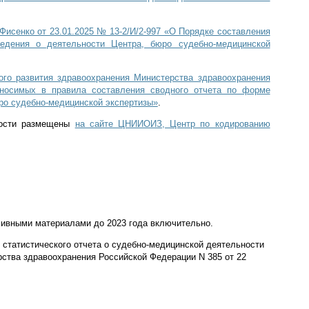
исенко от 23.01.2025 № 13-2/И/2-997 «О Порядке составления
дения о деятельности Центра, бюро судебно-медицинской
ого развития здравоохранения Министерства здравоохранения
вносимых в правила составления сводного отчета по форме
ро судебно-медицинской экспертизы»
.
тности размещены
на сайте ЦНИИОИЗ, Центр по кодированию
ивными материалами до 2023 года включительно.
 статистического отчета о судебно-медицинской деятельности
ства здравоохранения Российской Федерации N 385 от 22