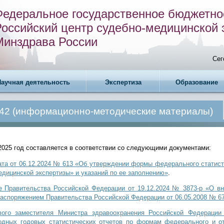
Федеральное государственное бюджетно
Российский центр судебно-медицинской 
Минздрава России
Сег
Научная деятельность
Экспертиза
Образование
42 (информационно-методические материалы)
2025 год составляется в соответствии со следующими документами:
ата от 06.12.2024 № 613 «Об утверждении формы федерального статис
дицинской экспертизы» и указаний по ее заполнению»
.
 Правительства Российской Федерации от 19.12.2024 № 3873-р «О вн
аспоряжением Правительства Российской Федерации от 06.05.2008 № 67
ого заместителя Министра здравоохранения Российской Федерации 
одных годовых статистических отчетов по формам федерального и от