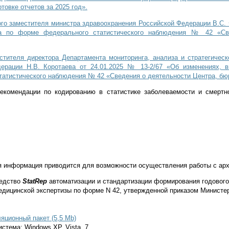
товке отчетов за 2025 год».
го заместителя министра здравоохранения Российской Федерации В.С. Ф
та по форме федерального статистического наблюдения № 42 «Све
тителя директора Департамента мониторинга, анализа и стратегическ
ерации Н.В. Коротаева от 24.01.2025 № 13-2/67 «Об изменениях, 
татистического наблюдения № 42 «Сведения о деятельности Центра, бю
екомендации по кодированию в статистике заболеваемости и смер
информация приводится для возможности осуществления работы с арх
редство
StatRep
автоматизации и стандартизации формирования годового
едицинской экспертизы по форме N 42, утвержденной приказом Министер
яционный пакет (5,5 Mb)
стема: Windows XP, Vista, 7