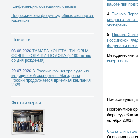
работе при подго
Конференции, совещания, съезды
4.
Письмо Перво
Всероссийский форум судебных экспертов-
сводного отче
генетиков
экспертизы»
.
5.
Письмо Замес
Новости
Российской Фед
федерального с
03.08.2026
ТАМАРА КОНСТАНТИНОВНА
Методические р
ОСИПЕНКОВА-ВИЧТОМОВА (к 100-летию
со дня рождения)
смертности
.
29.07.2026
В Российском центре судебно-
медицинской экспертизы Минздрава
России продолжается приемная кампания
2026
Нижеследующая 
Фотогалерея
Программное с
бюро судебно-м
октября 2001 г.
Скачать инсталл
Операционная си