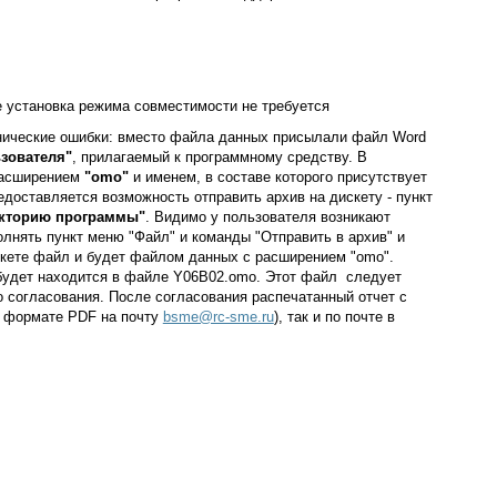
 установка режима совместимости не требуется
хнические ошибки: вместо файла данных присылали файл Word
зователя"
, прилагаемый к программному средству. В
расширением
"omo"
и именем, в составе которого присутствует
оставляется возможность отправить архив на дискету - пункт
екторию программы"
. Видимо у пользователя возникают
лнять пункт меню "Файл" и команды "Отправить в архив" и
искете файл и будет файлом данных с расширением "omo".
 будет находится в файле Y06B02.omo. Этот файл следует
 согласования. После согласования распечатанный отчет с
в формате PDF на почту
bsme@rc-sme.ru
), так и по почте в