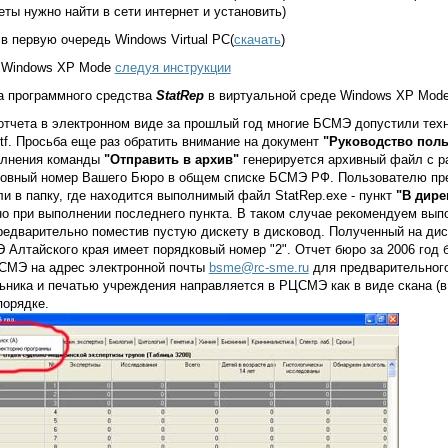
еты нужно найти в сети интернет и установить)
 в первую очередь Windows Virtual PC(
скачать
)
ь Windows XP Mode
следуя инструкции
а программного средства
StatRep
в виртуальной среде Windows XP Mode
 отчета в электронном виде за прошлый год многие БСМЭ допустили те
tf. Просьба еще раз обратить внимание на документ
"Руководство поль
олнения команды
"Отправить в архив"
генерируется архивный файл с 
словный номер Вашего Бюро в общем списке БСМЭ РФ. Пользователю пред
и в папку, где находится выполнимый файл StatRep.exe - пункт
"В дир
о при выполнении последнего пункта. В таком случае рекомендуем выпо
 предварительно поместив пустую дискету в дисковод. Полученный на д
Алтайского края имеет порядковый номер "2". Отчет бюро за 2006 год
СМЭ на адрес электронной почты
bsme@rc-sme.ru
для предварительного
ьника и печатью учреждения направляется в РЦСМЭ как в виде скана (
порядке.