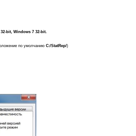
-bit, Windows 7 32-bit.
оложение по умолчанию
С:/StatRep/
)