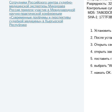
Сотрудники Российского центра судебно-
Разрядность: 32-
медицинской экспертизы Минздрава
Контрольные су
России приняли участие в Международной
MD5: 7A863DCB
научно-практической конференции
SHA-1: 1777F3
«Современные проблемы и перспективы
судебной медицины» в Кыргызской
Республике
Установить
После уста
Открыть св
открыть зак
поставить г
выбрать "W
нажать OK.