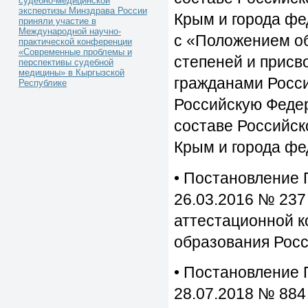
судебно-медицинской
экспертизы Минздрава России
Крым и города фе
приняли участие в
Международной научно-
с «Положением о
практической конференции
«Современные проблемы и
степеней и присв
перспективы судебной
медицины» в Кыргызской
гражданами Росси
Республике
Российскую Феде
составе Российск
Крым и города фе
• Постановление 
26.03.2016 № 23
аттестационной к
образования Рос
• Постановление 
28.07.2018 № 884