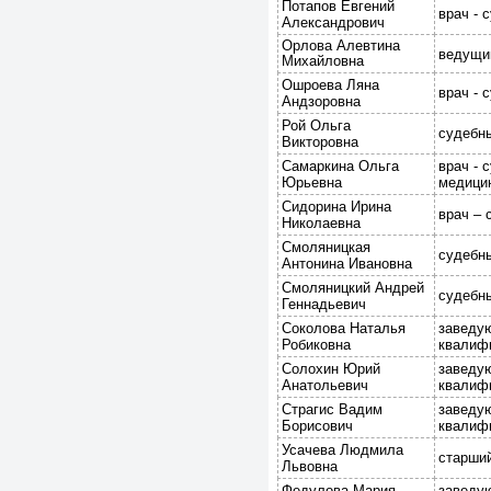
Потапов Евгений
врач - 
Александрович
Орлова Алевтина
ведущи
Михайловна
Ошроева Ляна
врач - 
Андзоровна
Рой Ольга
судебны
Викторовна
Самаркина Ольга
врач - 
Юрьевна
медицин
Сидорина Ирина
врач – 
Николаевна
Смоляницкая
судебны
Антонина Ивановна
Смоляницкий Андрей
судебны
Геннадьевич
Соколова Наталья
заведую
Робиковна
квалифи
Солохин Юрий
заведую
Анатольевич
квалифи
Страгис Вадим
заведую
Борисович
квалифи
Усачева Людмила
старший
Львовна
Федулова Мария
заведую