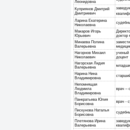
Леонидовна
заведую
Куприянов Дмитрий
Дмитриевич
квалифи
Ларина Екатерина
судебны
Николаевна
Макаров Игорь
Директо
Юрьевич
доктор 
Минаева Полина
замести
Валерьевна
медицин
Нагорнов Михаил
ученый 
Николаевич
доцент
Нагорская Лидия
младши
Валерьевна
Нарина Нина
старший
Владимировна
Непомнящая
Людмила
врач – 
Владимировна
Панкратьева Юлия
врач - 
Борисовна
Пискунова Наталья
судебны
Борисовна
Плетянова Ирина
заведую
Валерьевна
квалифи