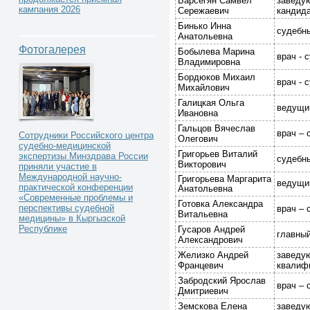
Барсегян Самвел
заведую
кампания 2026
Сережаевич
кандид
Бинько Инна
судебны
Анатольевна
Фотогалерея
Бобылева Марина
врач - 
Владимировна
Бордюков Михаил
врач - 
Михайлович
Галицкая Ольга
ведущий
Ивановна
Гальцов Вячеслав
врач – 
Сотрудники Российского центра
Олегович
судебно-медицинской
Григорьев Виталий
экспертизы Минздрава России
судебны
Викторович
приняли участие в
Международной научно-
Григорьева Маргарита
ведущи
практической конференции
Анатольевна
«Современные проблемы и
Готовка Александра
перспективы судебной
врач – 
Витальевна
медицины» в Кыргызской
Республике
Гусаров Андрей
главный
Александрович
Желизко Андрей
заведую
Францевич
квалифи
Забродский Ярослав
врач – 
Дмитриевич
Земскова Елена
заведую