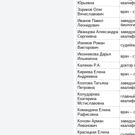
Юрьевна
квалифи
Зориков Олег
врач - 
Вячеславович
Иванов Павел
заведу
биологи
Леонидович
Иванцова Александра
заведую
Сергеевна
квалифи
Изюмов Роман
судебны
Викторович
Иконникова Дарья
врач - 
Ильинична
Калекин Р.А.
доктор 
Киреева Елена
врач – 
Андреевна
Козлова Татьяна
заведую
Петровна
квалифи
Колударова
главный
Екатерина
квалифи
Мстиславовна
Командина Елена
врач – 
Рафисовна
Кочоян Арман
заведую
Левонович
квалифи
Красицкая Елена
судебны