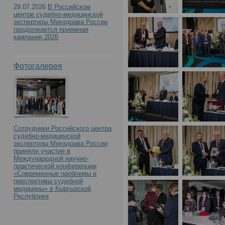
с международным учас
29.07.2026
В Российском
центре судебно-медицинской
Российского центра с
экспертизы Минздрава России
продолжается приемная
кампания 2026
экспертизы. К 90-летию
Фотогалерея
образования»(День1)
Сотрудники Российского центра
судебно-медицинской
экспертизы Минздрава России
приняли участие в
Международной научно-
практической конференции
«Современные проблемы и
перспективы судебной
медицины» в Кыргызской
Республике