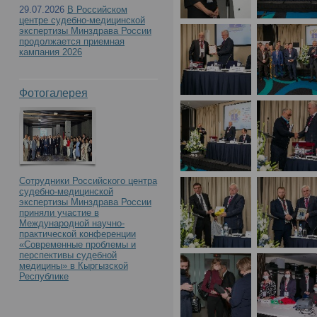
с международным учас
29.07.2026
В Российском
центре судебно-медицинской
Российского центра с
экспертизы Минздрава России
продолжается приемная
кампания 2026
экспертизы. К 90-летию
Фотогалерея
образования»(День1)
Сотрудники Российского центра
судебно-медицинской
экспертизы Минздрава России
приняли участие в
Международной научно-
практической конференции
«Современные проблемы и
перспективы судебной
медицины» в Кыргызской
Республике