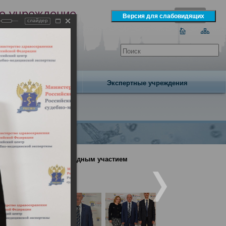
е учреждение
слайдер
экспертизы
одня 6 августа 2026 года
Издательство
Экспертные учреждения
онференция с международным участием
ый подход» (День2)