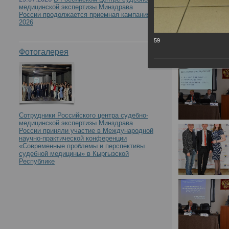
медицинской экспертизы Минздрава
России продолжается приемная кампания
2026
59
Фотогалерея
Сотрудники Российского центра судебно-
медицинской экспертизы Минздрава
России приняли участие в Международной
научно-практической конференции
«Современные проблемы и перспективы
судебной медицины» в Кыргызской
Республике