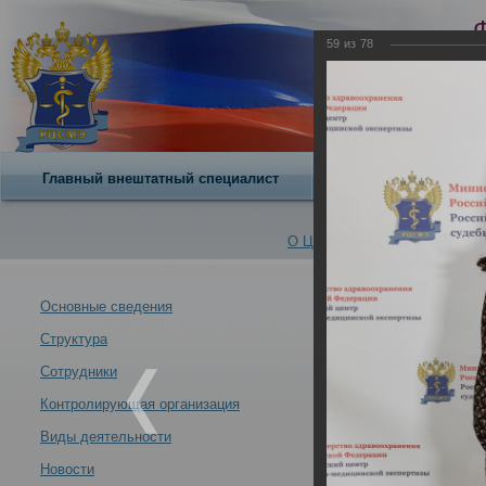
59
из
78
Главный внештатный специалист
О центре
О Центре -
Альбомы
Основные сведения
Структура
12 – 13 мая 20
Новости -
«Профессионал
Сотрудники
14.07.2022
Контролирующая организация
Виды деятельности
Новости
12 – 13 мая 2022 года в РЦСМЭ состоялась