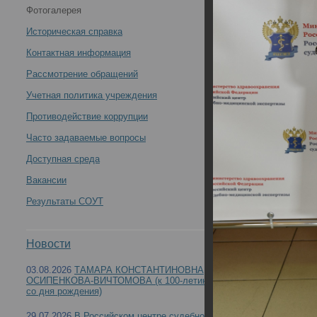
Фотогалерея
Всероссийская научно-практическая конференция с
Историческая справка
международным участием «Профессиональные
Контактная информация
Рассмотрение обращений
правонарушения медицинских работников:
Учетная политика учреждения
междисциплинарный подход» (День2) -
Противодействие коррупции
Часто задаваемые вопросы
Доступная среда
Вакансии
12 – 13 мая 2022 года в РЦСМЭ состоялась В
Результаты СОУТ
«Профессиональные правонарушения медицин
Новости
03.08.2026
ТАМАРА КОНСТАНТИНОВНА
ОСИПЕНКОВА-ВИЧТОМОВА (к 100-летию
со дня рождения)
29.07.2026
В Российском центре судебно-