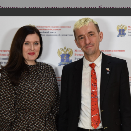
Федеральное государственное бюджетно
Российский центр судебно-медицинской 
Минздрава России
Сег
Научная деятельность
Экспертиза
Образование
22 года в РЦСМЭ состоялась Всероссийская научно-практическая к
ьные правонарушения медицинских работников: междисциплинарн