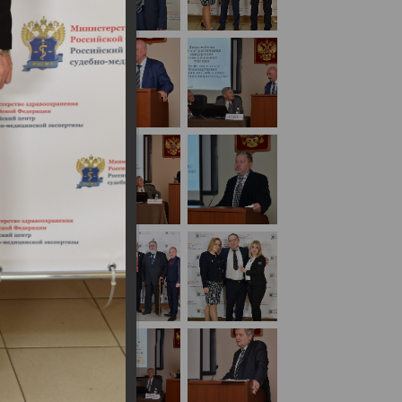
 с международным участием
(День2)