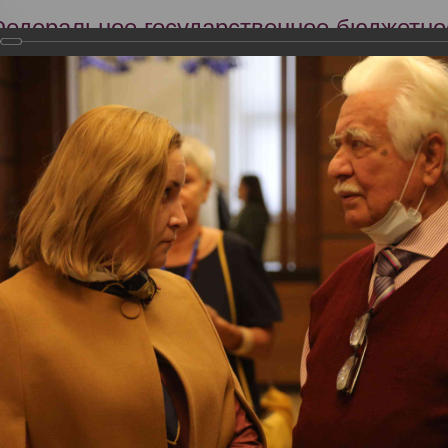
Федеральное государственное бюджетно
Российский центр судебно-медицинской 
Минздрава России
Сег
Научная деятельность
Экспертиза
Образование
МЭ 08-09.09.2022 приняли участие в Конференции «Судебная медиц
ежрегиональной общественной организацией «Судебные медики Си