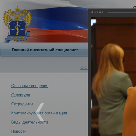
4
из
40
Главный внештатный специалист
О центре
О Центре -
Альбомы
Основные сведения
Структура
Сотрудники РЦС
Новости -
проведенной М
Сотрудники
12.09.2022
Контролирующая организация
Виды деятельности
Новости
Сотрудники РЦСМЭ 08-09.09.2022 приняли участие в