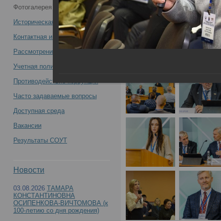
Фотогалерея
съезда судебных медиков -
Историческая справка
Контактная информация
Рассмотрение обращений
Учетная политика учреждения
Противодействие коррупции
Часто задаваемые вопросы
Доступная среда
Вакансии
Результаты СОУТ
Новости
03.08.2026
ТАМАРА
КОНСТАНТИНОВНА
ОСИПЕНКОВА-ВИЧТОМОВА (к
100-летию со дня рождения)