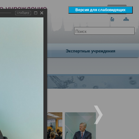
е учреждение
слайдер
экспертизы
одня 6 августа 2026 года
Издательство
Экспертные учреждения
диков