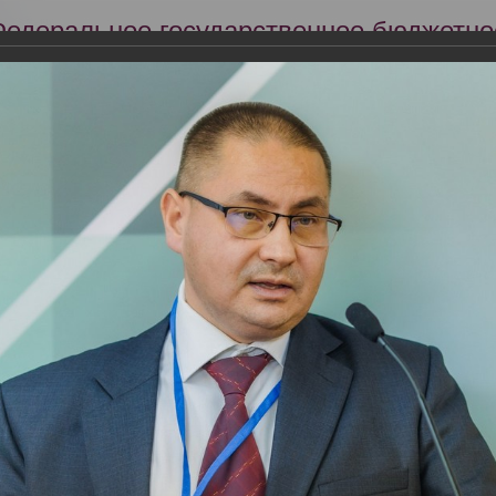
Федеральное государственное бюджетно
Российский центр судебно-медицинской 
Минздрава России
Сег
Научная деятельность
Экспертиза
Образование
ня (24.11) IX Всероссийского съезда судебных ме
4.11) IX Всероссийского съезда судебных медиков