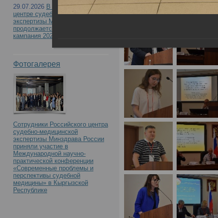
29.07.2026
В Российском
центре судебно-медицинской
участием «Судебно-ме
экспертизы Минздрава России
продолжается приемная
кампания 2026
материалам дела: акт
Фотогалерея
вопросы и экспертная 
17.05.2024 в РЦСМЭ
Сотрудники Российского центра
судебно-медицинской
экспертизы Минздрава России
приняли участие в
Международной научно-
практической конференции
«Современные проблемы и
перспективы судебной
медицины» в Кыргызской
Республике