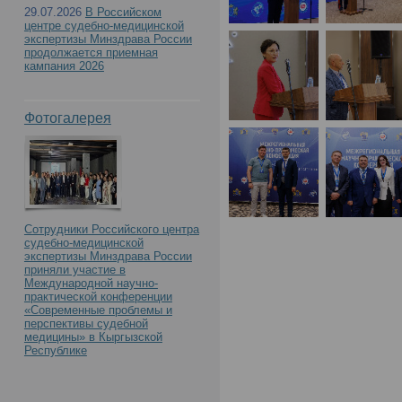
29.07.2026
В Российском
центре судебно-медицинской
медицинской экспертиз
экспертизы Минздрава России
продолжается приемная
кампания 2026
Межрегиональной науч
Фотогалерея
конференции, приуроч
образования учрежден
Сотрудники Российского центра
судебно-медицинской
экспертизы Минздрава России
приняли участие в
Международной научно-
практической конференции
«Современные проблемы и
перспективы судебной
медицины» в Кыргызской
Республике