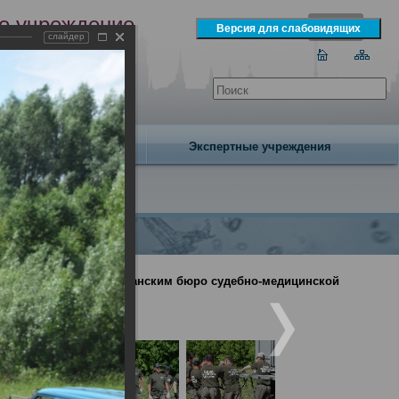
е учреждение
слайдер
экспертизы
одня 6 августа 2026 года
Издательство
Экспертные учреждения
проведенных Республиканским бюро судебно-медицинской