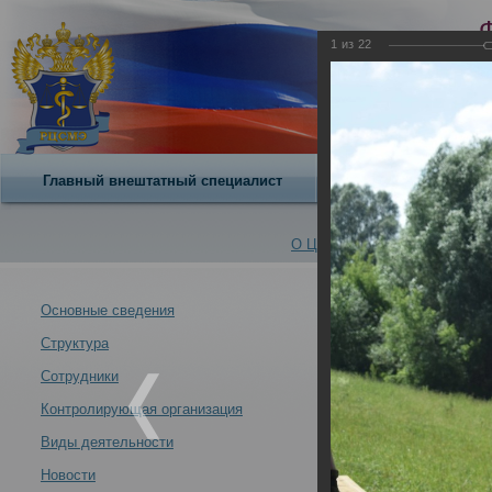
1
из
22
Главный внештатный специалист
О центре
О Центре -
Альбомы
Основные сведения
Структура
Участие сотру
Новости -
экспертизы Мин
Сотрудники
19.06.2024
Контролирующая организация
Виды деятельности
Новости
Участие сотрудников РЦСМЭ в тактико-специальных