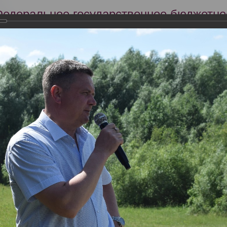
Федеральное государственное бюджетно
Российский центр судебно-медицинской 
Минздрава России
Сег
Научная деятельность
Экспертиза
Образование
дников РЦСМЭ в тактико-специальных учениях по ликвидации ЧС, 
здрава Чувашской Республики 15.06.2024