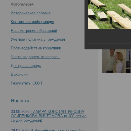
Фотогалерея
учениях по ликвидации ЧС, проведенных
Историческая справка
Республиканским бюро судебно-медицинской
Контактная информация
Рассмотрение обращений
экспертизы Минздрава Чувашской Республики
Учетная политика учреждения
15.06.2024 -
Противодействие коррупции
Часто задаваемые вопросы
Доступная среда
Вакансии
Участие сотрудников РЦСМЭ в тактико-специа
Результаты СОУТ
экспертизы Минздрава Чувашской Республики 
Новости
03.08.2026
ТАМАРА КОНСТАНТИНОВНА
ОСИПЕНКОВА-ВИЧТОМОВА (к 100-летию
со дня рождения)
29.07.2026
В Российском центре судебно-