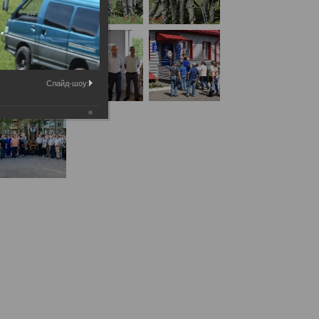
Слайд-шоу:
Республиканским бюро судебно-медицинской