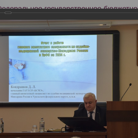
Федеральное государственное бюджетно
Российский центр судебно-медицинской 
Минздрава России
Сег
Научная деятельность
Экспертиза
Образование
я профильной комиссии Минздрава России по специальности «Судеб