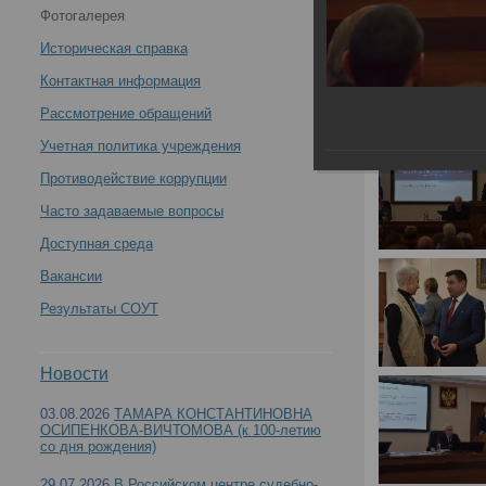
Фотогалерея
России по специальности «Судебно-медицинская
Историческая справка
экспертиза» 22 ноября 2024 года -
Контактная информация
Рассмотрение обращений
Учетная политика учреждения
Противодействие коррупции
Итоги заседания профильной комиссии Минздр
Часто задаваемые вопросы
Доступная среда
Вакансии
Результаты СОУТ
Новости
03.08.2026
ТАМАРА КОНСТАНТИНОВНА
ОСИПЕНКОВА-ВИЧТОМОВА (к 100-летию
со дня рождения)
29.07.2026
В Российском центре судебно-