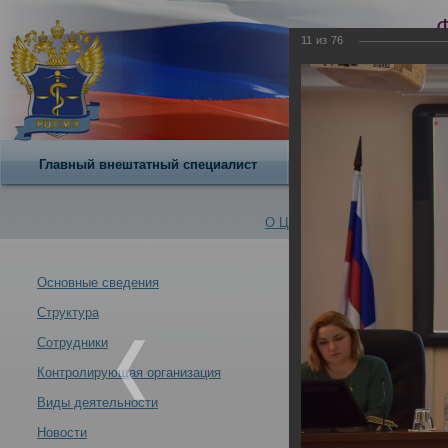
11
из
76
Главный внештатный специалист
О центре
О Центре -
Альбомы
Основные сведения
Структура
Итоги заседани
Новости -
25.11.2024
Сотрудники
Контролирующая организация
Виды деятельности
Новости
Итоги заседания профильной комиссии Минздрава