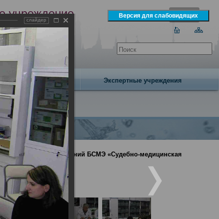
е учреждение
слайдер
экспертизы
одня 6 августа 2026 года
Издательство
Экспертные учреждения
иналистических отделений БСМЭ «Судебно-медицинская
аний кисти»