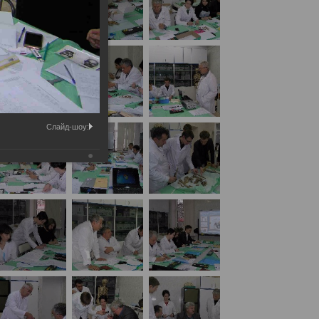
Слайд-шоу:
их отделений БСМЭ «Судебно-медицинская