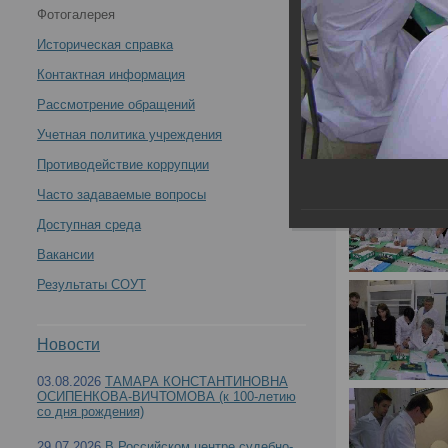
Фотогалерея
медицинских экспертов медико-криминалистических
Историческая справка
отделений БСМЭ «Судебно-медицинская экспертиза.
Контактная информация
Рассмотрение обращений
Современные методы остеологических судебно-
Учетная политика учреждения
медицинских исследований кисти» -
Противодействие коррупции
Часто задаваемые вопросы
Доступная среда
Вакансии
Цикл повышения квалификации для судебно-м
Результаты СОУТ
экспертиза. Современные методы остеологиче
Новости
03.08.2026
ТАМАРА КОНСТАНТИНОВНА
ОСИПЕНКОВА-ВИЧТОМОВА (к 100-летию
со дня рождения)
29.07.2026
В Российском центре судебно-