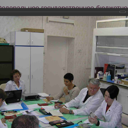
Федеральное государственное бюджетно
Российский центр судебно-медицинской 
Минздрава России
Сег
Научная деятельность
Экспертиза
Образование
я квалификации для судебно-медицинских экспертов медико-крим
овременные методы остеологических судебно-медицинских исследов
3.11.2017г.