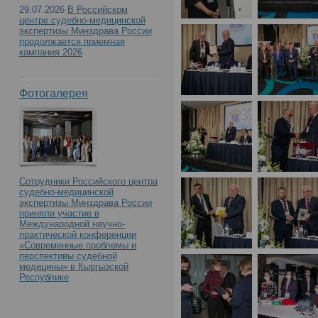
с международным учас
29.07.2026
В Российском
центре судебно-медицинской
Российского центра с
экспертизы Минздрава России
продолжается приемная
кампания 2026
экспертизы. К 90-летию
Фотогалерея
образования»(День1)
Сотрудники Российского центра
судебно-медицинской
экспертизы Минздрава России
приняли участие в
Международной научно-
практической конференции
«Современные проблемы и
перспективы судебной
медицины» в Кыргызской
Республике