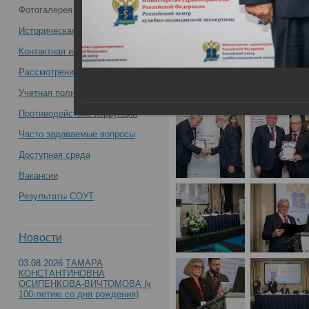
Фотогалерея
29.10.2021
Всероссийская научно-практическая
Историческая справка
конференция с международным
Контактная информация
Рассмотрение обращений
участием «Вехи истории Российского
Учетная политика учреждения
центра судебно-медицинской
Противодействие коррупции
Часто задаваемые вопросы
экспертизы. К 90-летию со дня
Доступная среда
образования»(День1) -
Вакансии
Результаты СОУТ
21 - 22 октября 2021 г
Новости
03.08.2026
ТАМАРА
Всероссийская научно
КОНСТАНТИНОВНА
ОСИПЕНКОВА-ВИЧТОМОВА (к
100-летию со дня рождения)