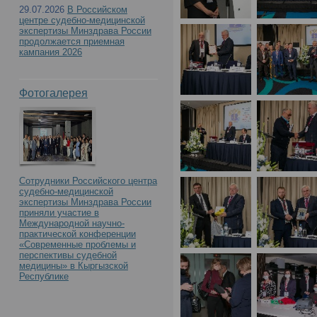
с международным учас
29.07.2026
В Российском
центре судебно-медицинской
Российского центра с
экспертизы Минздрава России
продолжается приемная
кампания 2026
экспертизы. К 90-летию
Фотогалерея
образования»(День1)
Сотрудники Российского центра
судебно-медицинской
экспертизы Минздрава России
приняли участие в
Международной научно-
практической конференции
«Современные проблемы и
перспективы судебной
медицины» в Кыргызской
Республике