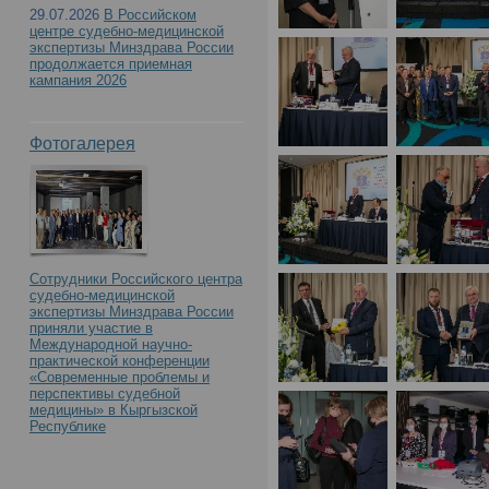
с международным учас
29.07.2026
В Российском
центре судебно-медицинской
Российского центра с
экспертизы Минздрава России
продолжается приемная
кампания 2026
экспертизы. К 90-летию
Фотогалерея
образования»(День1)
Сотрудники Российского центра
судебно-медицинской
экспертизы Минздрава России
приняли участие в
Международной научно-
практической конференции
«Современные проблемы и
перспективы судебной
медицины» в Кыргызской
Республике