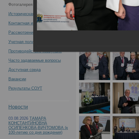
Фотогалерея
29.10.2021
Всероссийская научно-практическая
Историческая справка
конференция с международным
Контактная информация
Рассмотрение обращений
участием «Вехи истории Российского
Учетная политика учреждения
центра судебно-медицинской
Противодействие коррупции
Часто задаваемые вопросы
экспертизы. К 90-летию со дня
Доступная среда
образования»(День1) -
Вакансии
Результаты СОУТ
21 - 22 октября 2021 г
Новости
03.08.2026
ТАМАРА
Всероссийская научно
КОНСТАНТИНОВНА
ОСИПЕНКОВА-ВИЧТОМОВА (к
100-летию со дня рождения)