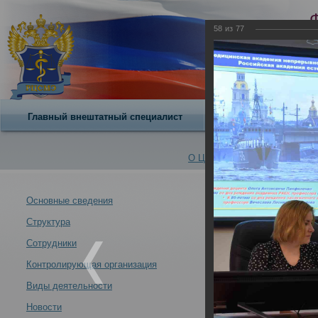
58
из
77
Главный внештатный специалист
О центре
О Центре -
Альбомы
Основные сведения
Структура
Итоги заседани
Новости -
09.12.2022
Сотрудники
Контролирующая организация
Виды деятельности
Новости
Итоги заседания профильной комиссии Минздрава