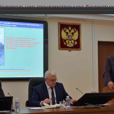
Федеральное государственное бюджетно
Российский центр судебно-медицинской 
Минздрава России
Сег
Научная деятельность
Экспертиза
Образование
я профильной комиссии Минздрава России по специальности «Судеб