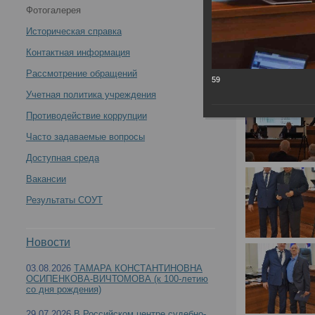
Фотогалерея
России по специальности «Судебно-медицинская
Историческая справка
экспертиза» 02 декабря 2022 года -
Контактная информация
Рассмотрение обращений
59
Учетная политика учреждения
Противодействие коррупции
Итоги заседания профильной комиссии Минздр
Часто задаваемые вопросы
Доступная среда
Вакансии
Результаты СОУТ
Новости
03.08.2026
ТАМАРА КОНСТАНТИНОВНА
ОСИПЕНКОВА-ВИЧТОМОВА (к 100-летию
со дня рождения)
29.07.2026
В Российском центре судебно-