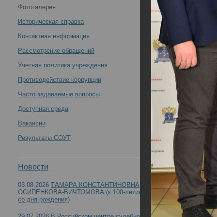
Фотогалерея
России по специальности «Судебно-медицинская
Историческая справка
экспертиза» 02 декабря 2022 года -
Контактная информация
Рассмотрение обращений
Учетная политика учреждения
Противодействие коррупции
Итоги заседания профильной комиссии Минздр
Часто задаваемые вопросы
Доступная среда
Вакансии
Результаты СОУТ
Новости
03.08.2026
ТАМАРА КОНСТАНТИНОВНА
ОСИПЕНКОВА-ВИЧТОМОВА (к 100-летию
со дня рождения)
29.07.2026
В Российском центре судебно-