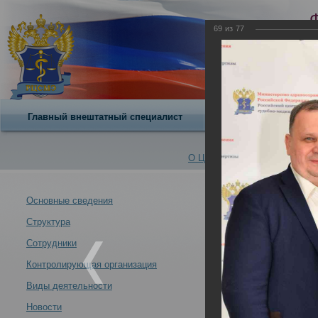
69
из
77
Главный внештатный специалист
О центре
О Центре -
Альбомы
Основные сведения
Структура
Итоги заседани
Новости -
09.12.2022
Сотрудники
Контролирующая организация
Виды деятельности
Новости
Итоги заседания профильной комиссии Минздрава