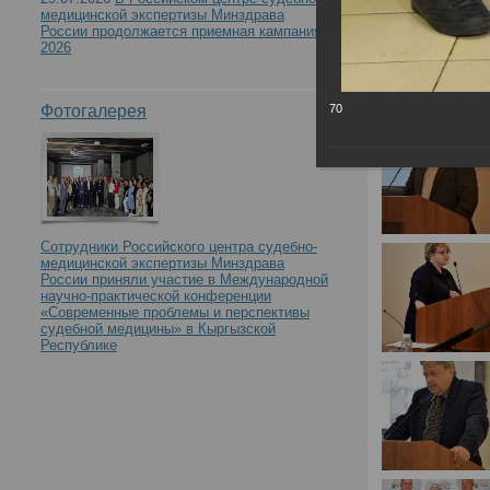
медицинской экспертизы Минздрава
России продолжается приемная кампания
2026
Фотогалерея
70
Сотрудники Российского центра судебно-
медицинской экспертизы Минздрава
России приняли участие в Международной
научно-практической конференции
«Современные проблемы и перспективы
судебной медицины» в Кыргызской
Республике