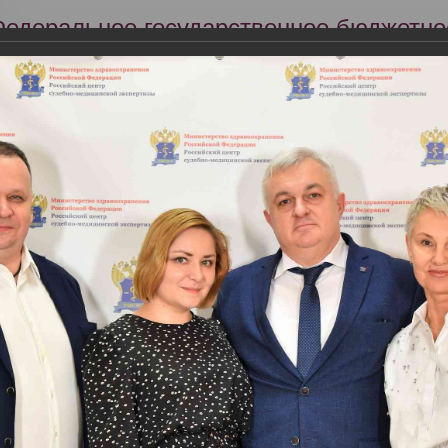
Федеральное государственное бюджетно
Российский центр судебно-медицинской 
Минздрава России
Сег
Научная деятельность
Экспертиза
Образование
я профильной комиссии Минздрава России по специальности «Судеб