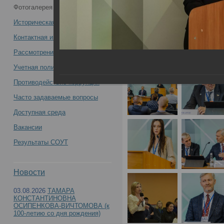
Фотогалерея
съезда судебных медиков -
Историческая справка
Контактная информация
Рассмотрение обращений
Учетная политика учреждения
Противодействие коррупции
Часто задаваемые вопросы
Доступная среда
Вакансии
Результаты СОУТ
Новости
03.08.2026
ТАМАРА
КОНСТАНТИНОВНА
ОСИПЕНКОВА-ВИЧТОМОВА (к
100-летию со дня рождения)