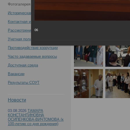
Фотогалерея
РЦСМЭ 03 апреля 2024 года -
Историческая справка
Контактная информация
Рассмотрение обращений
06
Учетная политика учреждения
Противодействие коррупции
Часто задаваемые вопросы
Доступная среда
Вакансии
Результаты СОУТ
Новости
03.08.2026
ТАМАРА
КОНСТАНТИНОВНА
ОСИПЕНКОВА-ВИЧТОМОВА (к
100-летию со дня рождения)