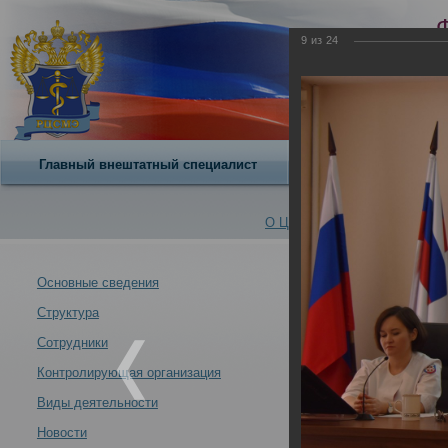
9
из
24
Главный внештатный специалист
О центре
День откр
О Центре -
Альбомы
Основные сведения
Структура
День открытых 
Новости -
04.04.2024
Сотрудники
Контролирующая организация
Виды деятельности
Новости
День открытых дверей проведен в РЦСМЭ 03 апреля