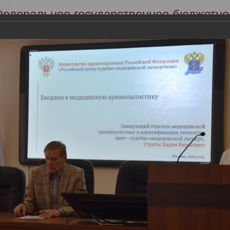
Федеральное государственное бюджетно
Российский центр судебно-медицинской 
Минздрава России
Сег
Научная деятельность
Экспертиза
Образование
ытых дверей проведен в РЦСМЭ 03 апреля 2024 
дверей проведен в РЦСМЭ 03 апреля 2024 года