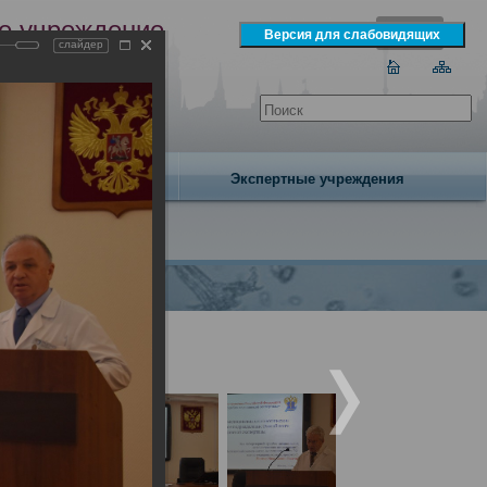
е учреждение
слайдер
экспертизы
одня 7 августа 2026 года
Издательство
Экспертные учреждения
года