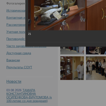
Фотогалерея
РЦСМЭ 03 апреля 2024 года -
Историческая справка
Контактная информация
Рассмотрение обращений
Учетная политика учреждения
21
Противодействие коррупции
Часто задаваемые вопросы
Доступная среда
Вакансии
Результаты СОУТ
Новости
03.08.2026
ТАМАРА
КОНСТАНТИНОВНА
ОСИПЕНКОВА-ВИЧТОМОВА (к
100-летию со дня рождения)