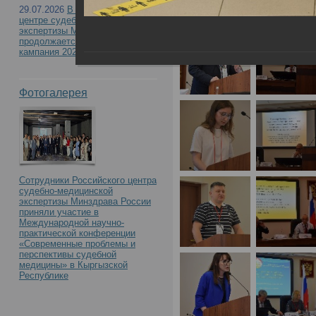
29.07.2026
В Российском
центре судебно-медицинской
участием «Судебно-ме
экспертизы Минздрава России
продолжается приемная
кампания 2026
материалам дела: акт
Фотогалерея
вопросы и экспертная 
17.05.2024 в РЦСМЭ
Сотрудники Российского центра
судебно-медицинской
экспертизы Минздрава России
приняли участие в
Международной научно-
практической конференции
«Современные проблемы и
перспективы судебной
медицины» в Кыргызской
Республике