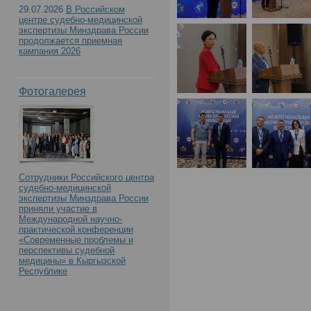
29.07.2026
В Российском
центре судебно-медицинской
медицинской экспертиз
экспертизы Минздрава России
продолжается приемная
кампания 2026
Межрегиональной науч
Фотогалерея
конференции, приуроч
образования учрежден
Сотрудники Российского центра
судебно-медицинской
экспертизы Минздрава России
приняли участие в
Международной научно-
практической конференции
«Современные проблемы и
перспективы судебной
медицины» в Кыргызской
Республике