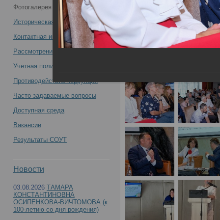
Фотогалерея
профильной комиссии Минздрава
Историческая справка
России по специальности «Судебно-
Контактная информация
Рассмотрение обращений
медицинская экспертиза» 14 июня
Учетная политика учреждения
2024 года в Казани -
Противодействие коррупции
Часто задаваемые вопросы
Доступная среда
Вакансии
Итоги выездного заседания профильной комис
Результаты СОУТ
медицинская экспертиза» 14 июня 2024 года в
Новости
03.08.2026
ТАМАРА
КОНСТАНТИНОВНА
ОСИПЕНКОВА-ВИЧТОМОВА (к
100-летию со дня рождения)